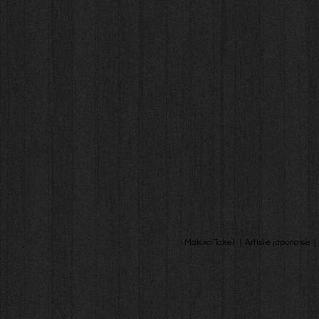
Makiko Takei ｜Artiste japonaise｜C