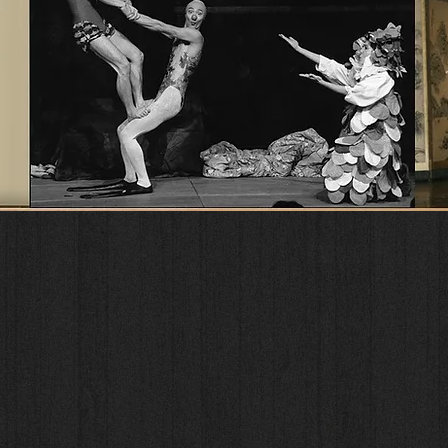
Takei Makiko
 évènements
Expo/Event
Galerie
Livres
Cours de c